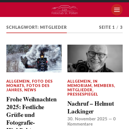
SCHLAGWORT:
MITGLIEDER
SEITE 1
/
3
ALLGEMEIN
,
FOTO DES
ALLGEMEIN
,
IN
MONATS
,
FOTOS DES
MEMORIAM
,
MEMBERS
,
JAHRES
,
NEWS
MITGLIEDER
,
PRESSESPIEGEL
Frohe Weihnachten
Nachruf – Helmut
2025: Festliche
Lackinger
Grüße und
30. November 2025
—
0
Fotografie-
Kommentare