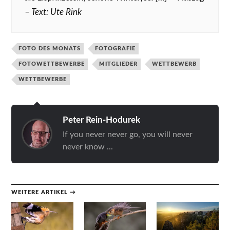
– Text: Ute Rink
FOTO DES MONATS
FOTOGRAFIE
FOTOWETTBEWERBE
MITGLIEDER
WETTBEWERB
WETTBEWERBE
Peter Rein-Hodurek
If you never never go, you will never
never know ...
WEITERE ARTIKEL →