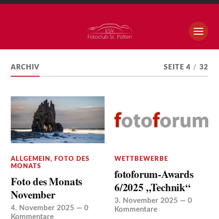
ARCHIV
SEITE 4
/
32
ALLGEMEIN
,
FOTO DES
WETTBEWERBE
MONATS
fotoforum-Awards
Foto des Monats
6/2025 „Technik“
November
3. November 2025
—
0
4. November 2025
—
0
Kommentare
Kommentare