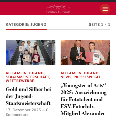
KATEGORIE:
JUGEND
SEITE 1
/
1
ALLGEMEIN
,
JUGEND
,
ALLGEMEIN
,
JUGEND
,
STAATSMEISTERSCHAFT
,
NEWS
,
PRESSESPIEGEL
WETTBEWERBE
„Youngster of Arts“
Gold und Silber bei
2025: Auszeichnung
der Jugend-
für Fototalent und
Staatsmeisterschaft
ESV-Fotoclub-
17. Dezember 2025
—
0
Mitglied Alexander
Kommentare