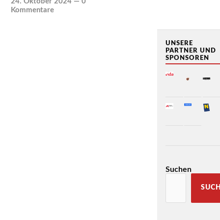
24. Oktober 2024
—
0
Kommentare
UNSERE
PARTNER UND
SPONSOREN
Suchen
SUC