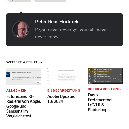
Peter Rein-Hodurek
If you never never go, you will never
never know ...
WEITERE ARTIKEL →
BILDBEARBEITUNG
ALLGEMEIN
BILDBEARBEITUNG
Das KI
Futurezone: KI-
Adobe Updates
Entfernentool
Radierer von Apple,
10/2024
LrC/LR &
Google und
Photoshop
Samsung im
Vergleichstest