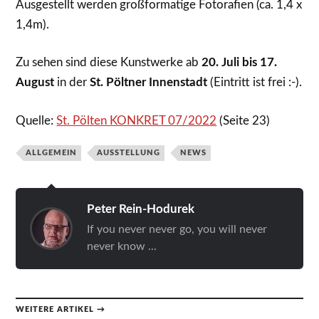
Ausgestellt werden großformatige Fotorafien (ca. 1,4 x
1,4m).
Zu sehen sind diese Kunstwerke ab
20. Juli bis 17.
August
in der
St. Pöltner Innenstadt
(Eintritt ist frei :-).
Quelle:
St. Pölten KONKRET 07/2022
(Seite 23)
ALLGEMEIN
AUSSTELLUNG
NEWS
Peter Rein-Hodurek
If you never never go, you will never
never know ...
WEITERE ARTIKEL →