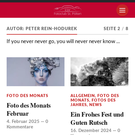
AUTOR:
PETER REIN-HODUREK
SEITE 2
/
8
If you never never go, you will never never know ...
FOTO DES MONATS
ALLGEMEIN
,
FOTO DES
MONATS
,
FOTOS DES
Foto des Monats
JAHRES
,
NEWS
Februar
Ein Frohes Fest und
Guten Rutsch
4. Februar 2025
—
0
Kommentare
16. Dezember 2024
—
0