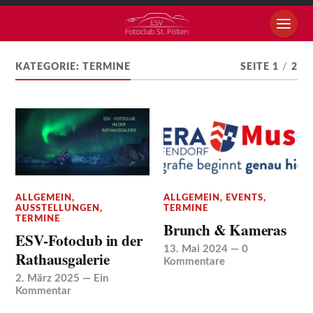
KATEGORIE:
TERMINE
SEITE 1
/
2
ALLGEMEIN
,
ALLGEMEIN
,
EVENTS
,
AUSSTELLUNGEN
,
TERMINE
TERMINE
Brunch & Kameras
ESV-Fotoclub in der
13. Mai 2024
—
0
Rathausgalerie
Kommentare
2. März 2025
—
Ein
Kommentar