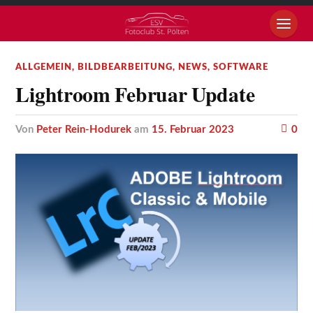
ALLGEMEIN
,
BILDBEARBEITUNG
,
NEWS
,
SOFTWARE
Lightroom Februar Update
von
Peter Rein-Hodurek
am
15. Februar 2023
0