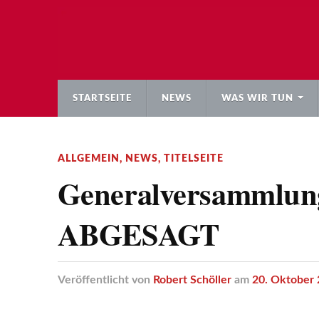
STARTSEITE
NEWS
WAS WIR TUN
ALLGEMEIN
,
NEWS
,
TITELSEITE
Generalversammlung
ABGESAGT
Veröffentlicht
von
Robert Schöller
am
20. Oktober