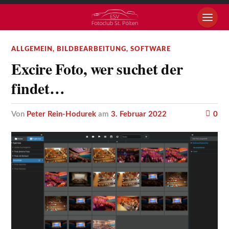
ALLGEMEIN
,
BILDBEARBEITUNG
,
SOFTWARE
Excire Foto, wer suchet der
findet…
von
Peter Rein-Hodurek
am
3. Februar 2022
0