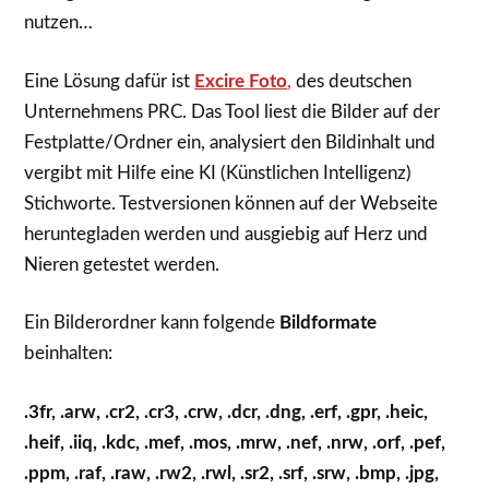
nutzen…
Eine Lösung dafür ist
Excire Foto
,
des deutschen
Unternehmens PRC. Das Tool liest die Bilder auf der
Festplatte/Ordner ein, analysiert den Bildinhalt und
vergibt mit Hilfe eine KI (Künstlichen Intelligenz)
Stichworte. Testversionen können auf der Webseite
heruntegladen werden und ausgiebig auf Herz und
Nieren getestet werden.
Ein Bilderordner kann folgende
Bildformate
beinhalten:
.3fr, .arw, .cr2, .cr3, .crw, .dcr, .dng, .erf, .gpr, .heic,
.heif, .iiq, .kdc, .mef, .mos, .mrw, .nef, .nrw, .orf, .pef,
.ppm, .raf, .raw, .rw2, .rwl, .sr2, .srf, .srw, .bmp, .jpg,