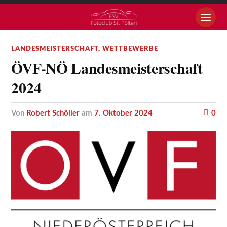
LANDESMEISTERSCHAFT
,
WETTBEWERBE
ÖVF-NÖ Landesmeisterschaft
2024
von
Robert Schöller
am
7. Oktober 2024
0