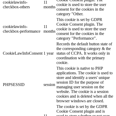
cookielawinfo-
11
cookie is used to store the user
checkbox-others
months
consent for the cookies in the
category "Other.
This cookie is set by GDPR
Cookie Consent plugin. The
cookielawinfo-
11
cookie is used to store the user
checkbox-performance
months
consent for the cookies in the
category "Performance".
Records the default button state of
the corresponding category & the
CookieLawInfoConsent
1 year
status of CCPA. It works only in
coordination with the primary
cookie.
This cookie is native to PHP
applications. The cookie is used to
store and identify a users' unique
session ID for the purpose of
PHPSESSID
session
managing user session on the
website. The cookie is a session
cookies and is deleted when all the
browser windows are closed.
The cookie is set by the GDPR
Cookie Consent plugin and is
11
used to store whether or not user