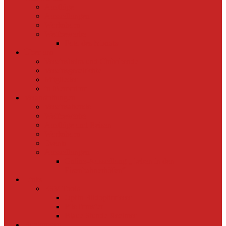
Ausflüge
Ausstellungen
Workshops
Wettbewerbe
Foto des Monats
Über uns
Vereinsheim und Clubabende
Vereinsgeschichte
Mitglieder
in Memoriam
Veranstaltungen
Vereinsabende
Wettbewerbe
Ausflüge und Reisen
Workshops
Events
Ausstellungen
Online-Ausstellung „Leben in den
Eisenbahnerhöfen“
Links
ESV Tools
OptIn Bildoptimierer
FileTransfer
Blaue Stunde Rechner
Buchungen