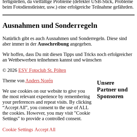
fertigstellen, da vielfältige Probleme (defekter USB-Stick, Probleme
beim Fotodienstleister, usw.) eine erfolgreiche Teilnahme gefährden.
Ausnahmen und Sonderregeln
Natürlich gibt es auch Ausnahmen und Sonderregeln. Diese sind
aber immer in der
Ausschreibung
angegeben.
Wir hoffen, dass Du mit diesen Tipps und Tricks noch erfolgreicher
an Wettbewerben teilnehmen kannst und wünschen
Nach
© 2026
ESV Fotoclub St. Pölten
oben
Theme von
Anders Norén
Unsere
Partner und
We use cookies on our website to give you
Sponsoren
the most relevant experience by remembering
your preferences and repeat visits. By clicking
“Accept All”, you consent to the use of ALL
the cookies. However, you may visit "Cookie
Settings" to provide a controlled consent.
Cookie Settings
Accept All