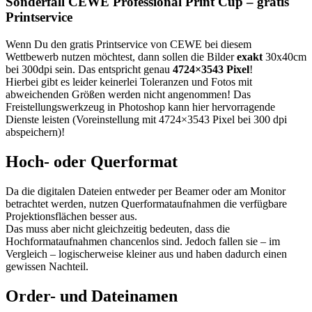
Sonderfall CEWE Professional Print Cup – gratis
Printservice
Wenn Du den gratis Printservice von CEWE bei diesem
Wettbewerb nutzen möchtest, dann sollen die Bilder
exakt
30x40cm
bei 300dpi sein. Das entspricht genau
4724×3543 Pixel
!
Hierbei gibt es leider keinerlei Toleranzen und Fotos mit
abweichenden Größen werden nicht angenommen! Das
Freistellungswerkzeug in Photoshop kann hier hervorragende
Dienste leisten (Voreinstellung mit 4724×3543 Pixel bei 300 dpi
abspeichern)!
Hoch- oder Querformat
Da die digitalen Dateien entweder per Beamer oder am Monitor
betrachtet werden, nutzen Querformataufnahmen die verfügbare
Projektionsflächen besser aus.
Das muss aber nicht gleichzeitig bedeuten, dass die
Hochformataufnahmen chancenlos sind. Jedoch fallen sie – im
Vergleich – logischerweise kleiner aus und haben dadurch einen
gewissen Nachteil.
Order- und Dateinamen