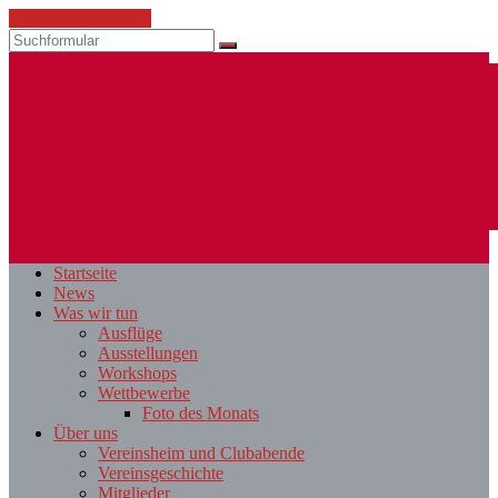
Zum Inhalt springen
Suchen
ESV
Fotoclub
Startseite
St.
News
Pölten
Was wir tun
Ausflüge
Ausstellungen
Workshops
Wettbewerbe
Foto des Monats
Über uns
Vereinsheim und Clubabende
Vereinsgeschichte
Mitglieder