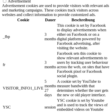
Advertisement
Advertisement cookies are used to provide visitors with relevant ads
and marketing campaigns. These cookies track visitors across
websites and collect information to provide customized ads.
Cookie
Dauer
Beschreibung
This cookie is set by Facebook
to display advertisements when
3
either on Facebook or on a
_fbp
months
digital platform powered by
Facebook advertising, after
visiting the website.
Facebook sets this cookie to
show relevant advertisements to
3
users by tracking user behaviour
fr
months
across the web, on sites that have
Facebook pixel or Facebook
social plugin.
5
A cookie set by YouTube to
months
measure bandwidth that
VISITOR_INFO1_LIVE
27
determines whether the user gets
days
the new or old player interface.
YSC cookie is set by Youtube
and is used to track the views of
YSC
session
embedded videos on Youtube