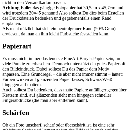
nicht in den Versandkarton passen.
Achtung Falle:
das gängige Fotopapier hat 30,5cm x 45,7cm und
wird trotzdem 30×45 genannt! Also solltest Du dies beim Erstellen
der Druckdateien bedenken und gegebenenfalls einen Rand
einplanen.
Als recht nützlich hat sich ein neutralgrauer Rand (50% Grau)
erwiesen, da man an ihm leicht Farbstiche feststellen kann.
Papierart
Es muss nicht immer das teuerste FineArt-Baryta-Papier sein, um
viele Punkte zu erhaschen. Dennoch unterstützt ein gutes Papier oft
den Bildeindruck. Dabei solltest Du das Papier dem Motiv
anpassen. Eine Grundregel – die aber nicht immer stimmt – lautet:
Farben wirken auf glänzenden Papier besser, Schwarz/Weiß
hingegen auf mattem.
Auch solltest Du bedenken, dass matte Papiere anfälliger gegenüber
Kratzern sind, auf glänzenden sieht man hingegen schneller
Fingerabdrücke (die man aber entfernen kann).
Schärfen
Ob ein Foto unscharf, scharf oder überschärft ist, ist eine sehr