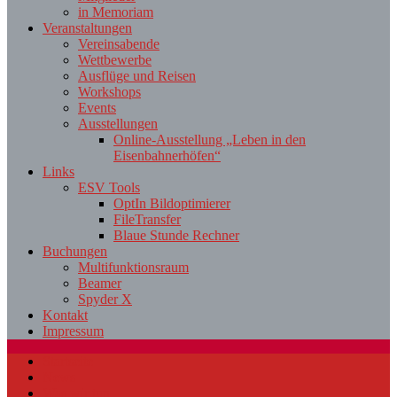
in Memoriam
Veranstaltungen
Vereinsabende
Wettbewerbe
Ausflüge und Reisen
Workshops
Events
Ausstellungen
Online-Ausstellung „Leben in den
Eisenbahnerhöfen“
Links
ESV Tools
OptIn Bildoptimierer
FileTransfer
Blaue Stunde Rechner
Buchungen
Multifunktionsraum
Beamer
Spyder X
Kontakt
Impressum
Startseite
News
Was wir tun