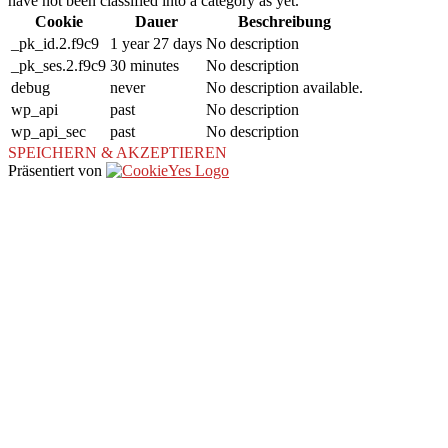
have not been classified into a category as yet.
Cookie
Dauer
Beschreibung
_pk_id.2.f9c9
1 year 27 days
No description
_pk_ses.2.f9c9
30 minutes
No description
debug
never
No description available.
wp_api
past
No description
wp_api_sec
past
No description
SPEICHERN & AKZEPTIEREN
Präsentiert von