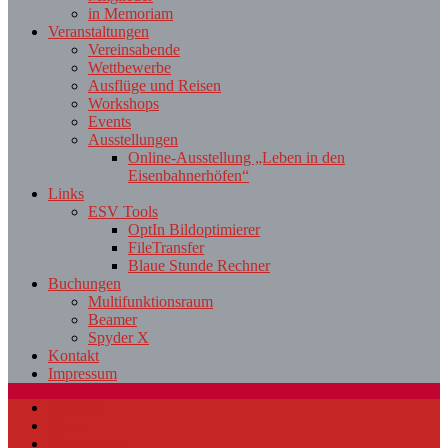
in Memoriam
Veranstaltungen
Vereinsabende
Wettbewerbe
Ausflüge und Reisen
Workshops
Events
Ausstellungen
Online-Ausstellung „Leben in den
Eisenbahnerhöfen“
Links
ESV Tools
OptIn Bildoptimierer
FileTransfer
Blaue Stunde Rechner
Buchungen
Multifunktionsraum
Beamer
Spyder X
Kontakt
Impressum
Startseite
News
Was wir tun