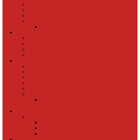
Ausflüge
Ausstellungen
Workshops
Wettbewerbe
Foto des Monats
Über uns
Vereinsheim und Clubabende
Vereinsgeschichte
Mitglieder
in Memoriam
Veranstaltungen
Vereinsabende
Wettbewerbe
Ausflüge und Reisen
Workshops
Events
Ausstellungen
Online-Ausstellung „Leben in den
Eisenbahnerhöfen“
Links
ESV Tools
OptIn Bildoptimierer
FileTransfer
Blaue Stunde Rechner
Buchungen