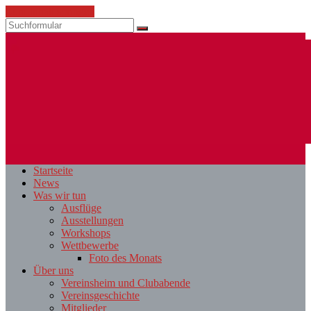
Zum Inhalt springen
Suchen
ESV
Fotoclub
Startseite
St.
News
Pölten
Was wir tun
Ausflüge
Ausstellungen
Workshops
Wettbewerbe
Foto des Monats
Über uns
Vereinsheim und Clubabende
Vereinsgeschichte
Mitglieder