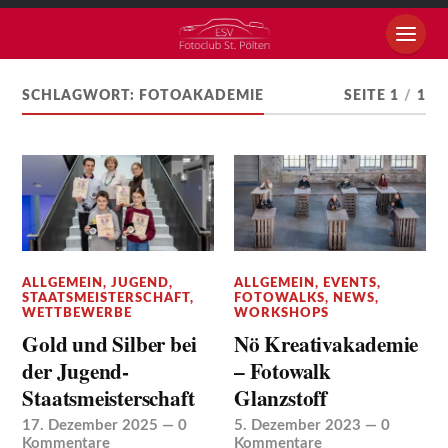
SCHLAGWORT:
FOTOAKADEMIE
SEITE 1
/
1
ALLGEMEIN
,
JUGEND
,
ALLGEMEIN
,
EVENTS
,
STAATSMEISTERSCHAFT
,
FOTOWALKS
,
NEWS
,
WETTBEWERBE
WORKSHOPS
Gold und Silber bei
Nö Kreativakademie
der Jugend-
– Fotowalk
Staatsmeisterschaft
Glanzstoff
17. Dezember 2025
—
0
5. Dezember 2023
—
0
Kommentare
Kommentare