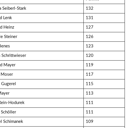
a Seiberl-Stark
132
d Lenk
131
d Heinz
127
le Steiner
126
Benes
123
 Schrittwieser
120
ld Mayer
119
n Moser
117
 Gugerel
115
Mayer
113
Rein-Hodurek
111
 Schöller
111
l Schimanek
109