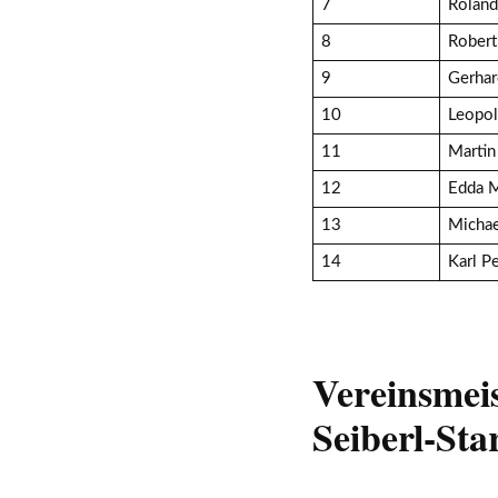
7
Roland
8
Robert
9
Gerhar
10
Leopo
11
Marti
12
Edda 
13
Michae
14
Karl P
Vereinsmei
Seiberl-Sta