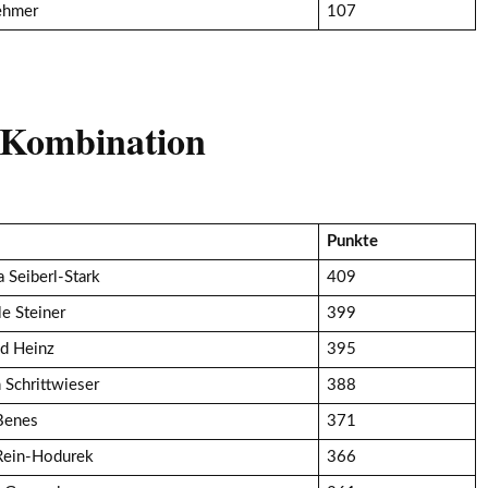
ehmer
107
 Kombination
Punkte
a Seiberl-Stark
409
le Steiner
399
d Heinz
395
 Schrittwieser
388
Benes
371
Rein-Hodurek
366