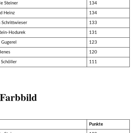
le Steiner
134
d Heinz
134
 Schrittwieser
133
Rein-Hodurek
131
 Gugerel
123
Benes
120
 Schöller
111
 Farbbild
Punkte