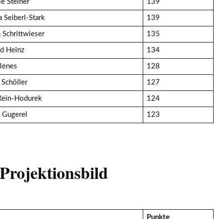
le Steiner
139
a Seiberl-Stark
139
 Schrittwieser
135
d Heinz
134
Benes
128
 Schöller
127
Rein-Hodurek
124
 Gugerel
123
Projektionsbild
Punkte