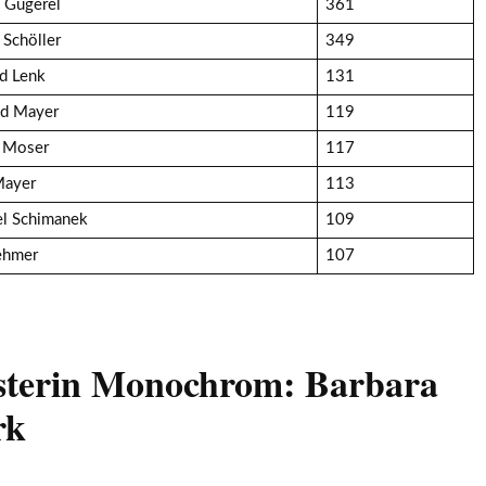
 Gugerel
361
 Schöller
349
d Lenk
131
ld Mayer
119
n Moser
117
Mayer
113
l Schimanek
109
ehmer
107
sterin Monochrom: Barbara
rk