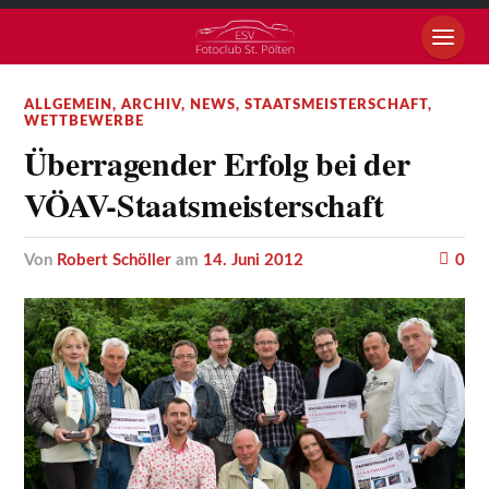
ALLGEMEIN
,
ARCHIV
,
NEWS
,
STAATSMEISTERSCHAFT
,
WETTBEWERBE
Überragender Erfolg bei der
VÖAV-Staatsmeisterschaft
von
Robert Schöller
am
14. Juni 2012
0