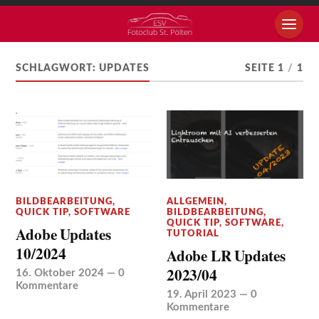
SCHLAGWORT:
UPDATES
SEITE 1
/
1
BILDBEARBEITUNG
,
ALLGEMEIN
,
QUICK TIP
,
SOFTWARE
BILDBEARBEITUNG
,
QUICK TIP
,
SOFTWARE
,
Adobe Updates
TUTORIAL
10/2024
Adobe LR Updates
2023/04
16. Oktober 2024
—
0
Kommentare
19. April 2023
—
0
Kommentare