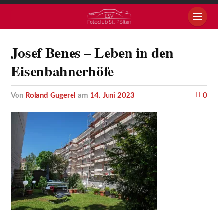
Josef Benes – Leben in den
Eisenbahnerhöfe
von
Roland Gugerel
am
14. Juni 2023
0