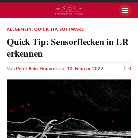
ALLGEMEIN
,
QUICK TIP
,
SOFTWARE
Quick Tip: Sensorflecken in LR
erkennen
von
Peter Rein-Hodurek
am
10. Februar 2022
0