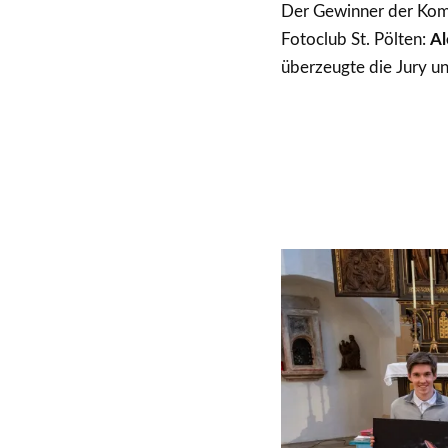
Der Gewinner der Kom
Fotoclub St. Pölten:
Al
überzeugte die Jury un
Alexander
Alexa
Alexander
Braun
Braun
Braun
–
–
–
stereotypica
galaxy
dark