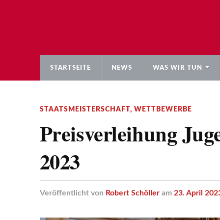
STARTSEITE
NEWS
WAS WIR TUN
STAATSMEISTERSCHAFT
,
WETTBEWERBE
Preisverleihung Jug
2023
Veröffentlicht
von
Robert Schöller
am
23. April 202