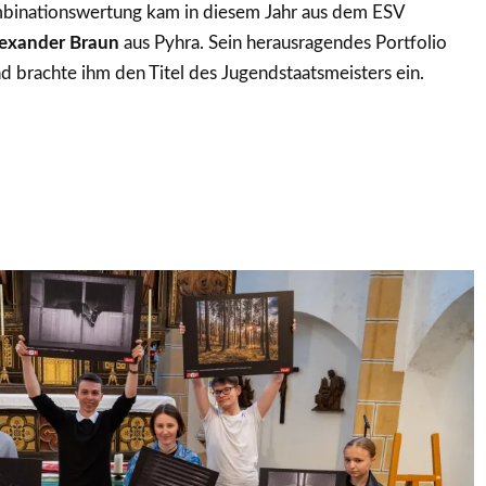
binationswertung kam in diesem Jahr aus dem ESV
exander Braun
aus Pyhra. Sein herausragendes Portfolio
d brachte ihm den Titel des Jugendstaatsmeisters ein.
nder
Alexander
Alexander
Alexander
Alexander
Alexander
Alexander
Alexander
Alexander
Alexander
Alexander
Alex
Braun
Braun
Braun
Braun
Braun
Braun
Braun
Braun
Braun
Braun
Brau
–
–
–
–
–
–
–
–
–
–
–
l
Umweltsünder
illusionist
safety
life
cheerup
business
neighbours
intergalactic
abstract
mystical
simpl
first
ist
neighbour
neighbour
friend
neighbours
coziness
forest
silen
better
with
friends