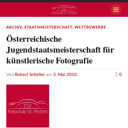
ARCHIV
,
STAATSMEISTERSCHAFT
,
WETTBEWERBE
Österreichische
Jugendstaatsmeisterschaft für
künstlerische Fotografie
von
Robert Schöller
am
3. Mai 2010
0