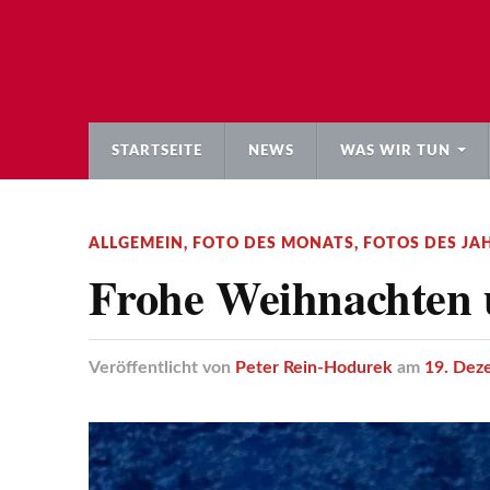
STARTSEITE
NEWS
WAS WIR TUN
ALLGEMEIN
,
FOTO DES MONATS
,
FOTOS DES JA
Frohe Weihnachten 
Veröffentlicht
von
Peter Rein-Hodurek
am
19. Dez