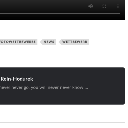
FOTOWETTBEWERBE
NEWS
WETTBEWERB
 Rein-Hodurek
 never never go, you will never never know ...