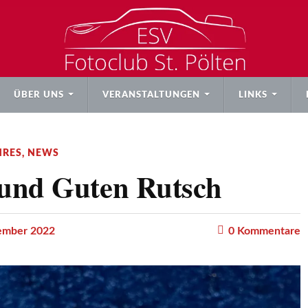
ÜBER UNS
VERANSTALTUNGEN
LINKS
HRES
,
NEWS
und Guten Rutsch
ember 2022
0
Kommentare