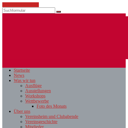
Zum Inhalt springen
Suchen
ESV
Fotoclub
Startseite
St.
News
Pölten
Was wir tun
Ausflüge
Ausstellungen
Workshops
Wettbewerbe
Foto des Monats
Über uns
Vereinsheim und Clubabende
Vereinsgeschichte
Mitglieder