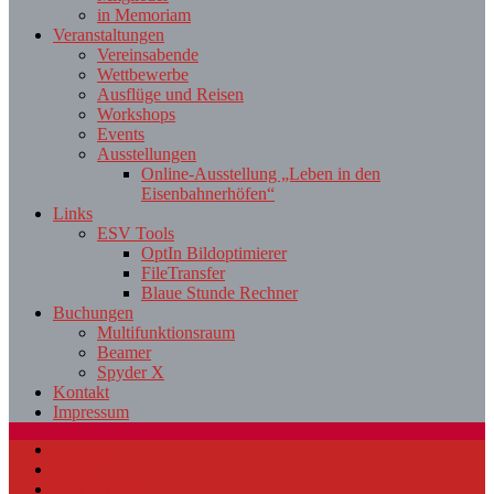
in Memoriam
Veranstaltungen
Vereinsabende
Wettbewerbe
Ausflüge und Reisen
Workshops
Events
Ausstellungen
Online-Ausstellung „Leben in den
Eisenbahnerhöfen“
Links
ESV Tools
OptIn Bildoptimierer
FileTransfer
Blaue Stunde Rechner
Buchungen
Multifunktionsraum
Beamer
Spyder X
Kontakt
Impressum
Startseite
News
Was wir tun