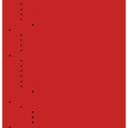
Ausflüge
Ausstellungen
Workshops
Wettbewerbe
Foto des Monats
Über uns
Vereinsheim und Clubabende
Vereinsgeschichte
Mitglieder
in Memoriam
Veranstaltungen
Vereinsabende
Wettbewerbe
Ausflüge und Reisen
Workshops
Events
Ausstellungen
Online-Ausstellung „Leben in den
Eisenbahnerhöfen“
Links
ESV Tools
OptIn Bildoptimierer
FileTransfer
Blaue Stunde Rechner
Buchungen