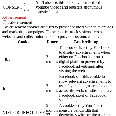
YouTube sets this cookie via embedded
2
CONSENT
youtube-videos and registers anonymous
years
statistical data.
Advertisement
Advertisement
Advertisement cookies are used to provide visitors with relevant ads
and marketing campaigns. These cookies track visitors across
websites and collect information to provide customized ads.
Cookie
Dauer
Beschreibung
This cookie is set by Facebook
to display advertisements when
3
either on Facebook or on a
_fbp
months
digital platform powered by
Facebook advertising, after
visiting the website.
Facebook sets this cookie to
show relevant advertisements to
3
users by tracking user behaviour
fr
months
across the web, on sites that have
Facebook pixel or Facebook
social plugin.
5
A cookie set by YouTube to
months
measure bandwidth that
VISITOR_INFO1_LIVE
27
determines whether the user gets