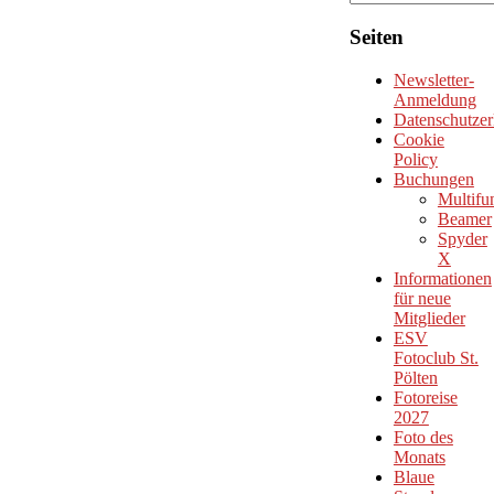
Seiten
Newsletter-
Anmeldung
Datenschutzer
Cookie
Policy
Buchungen
Multifu
Beamer
Spyder
X
Informationen
für neue
Mitglieder
ESV
Fotoclub St.
Pölten
Fotoreise
2027
Foto des
Monats
Blaue