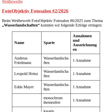
Wettbewerbe
FotoObjektiv Fotosalon #2/2026
Beim Wettbewerb FotoObjektiv Fotosalon #6/2025 zum Thema
„
Wasserlandschaften“
konnten wir folgende Erfolge erringen:
Annahmen
und
Name
Sparte
Auszeichnung
en
Andreas
Wasserlandscha
1 Annahme
Friedmann
ften
Wasserlandscha
Leopold Heinz
1 Annahme
ften
Wasserlandscha
Edda Mayer
1 Annahme
ften
monochrom
1 Annahme
themenfrei
kreativ