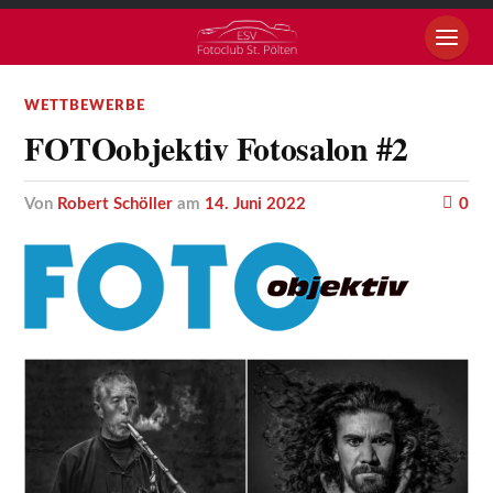
WETTBEWERBE
FOTOobjektiv Fotosalon #2
von
Robert Schöller
am
14. Juni 2022
0