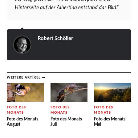
Hinterseite auf der Albertina entstand das Bild.“
Robert Schöller
WEITERE ARTIKEL →
FOTO DES
FOTO DES
FOTO DES
MONATS
MONATS
MONATS
Foto des Monats
Foto des Monats
Foto des Monats
August
Juli
Mai