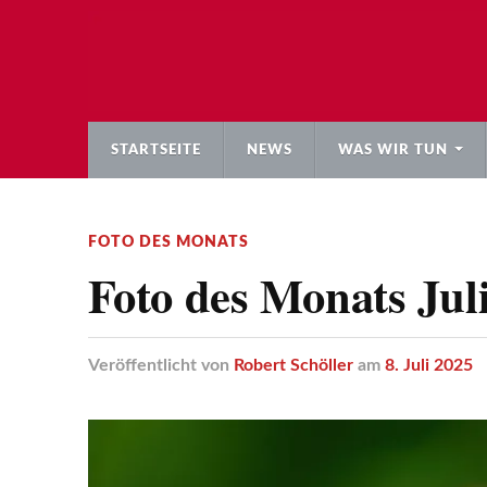
STARTSEITE
NEWS
WAS WIR TUN
FOTO DES MONATS
Foto des Monats Jul
Veröffentlicht
von
Robert Schöller
am
8. Juli 2025