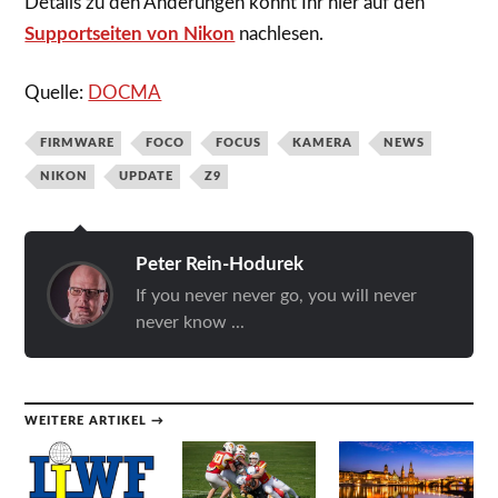
Details zu den Änderungen könnt Ihr hier auf den
Supportseiten von Nikon
nachlesen.
Quelle:
DOCMA
FIRMWARE
FOCO
FOCUS
KAMERA
NEWS
NIKON
UPDATE
Z9
Peter Rein-Hodurek
If you never never go, you will never
never know ...
WEITERE ARTIKEL →