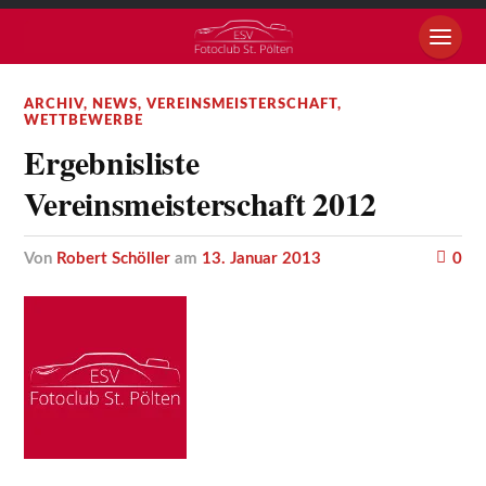
ARCHIV
,
NEWS
,
VEREINSMEISTERSCHAFT
,
WETTBEWERBE
Ergebnisliste
Vereinsmeisterschaft 2012
von
Robert Schöller
am
13. Januar 2013
0