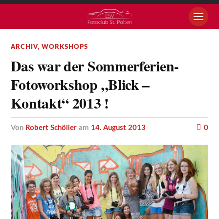
ARCHIV
,
WORKSHOPS
Das war der Sommerferien-
Fotoworkshop „Blick –
Kontakt“ 2013 !
von
Robert Schöller
am
14. August 2013
0