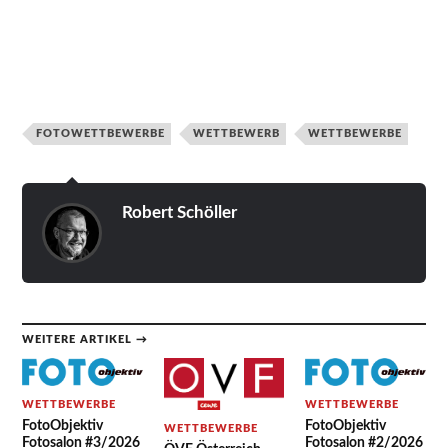
Johann
Johann
Barbara
Barbara
Barbara
Johann
Schrittwieser
Schrittwieser
Seiberl-
Seiberl-
Seiberl-
Schrittwieser
– In
–
Stark
Stark
Stark
–
der
Morgennebel
– vor
–
–
FOTOWETTBEWERBE
WETTBEWERB
WETTBEWERBE
Herzerlstraße
Südsteiermark
dem
Sonnenaufgang
Südsteiri
Gewitter
Weinland
Robert Schöller
WEITERE ARTIKEL →
WETTBEWERBE
WETTBEWERBE
FotoObjektiv
FotoObjektiv
WETTBEWERBE
Fotosalon #3/2026
Fotosalon #2/2026