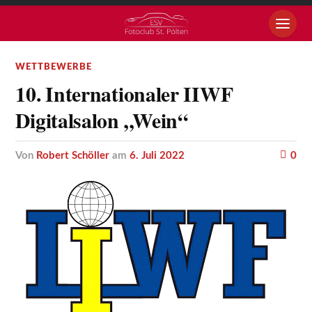
WETTBEWERBE
10. Internationaler IIWF
Digitalsalon „Wein“
von
Robert Schöller
am
6. Juli 2022
0